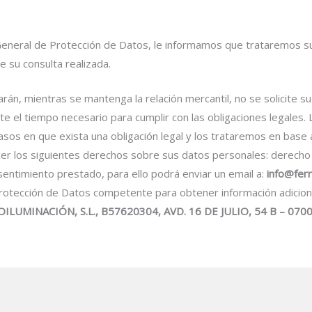
eneral de Protección de Datos, le informamos que trataremos sus
 su consulta realizada.
n, mientras se mantenga la relación mercantil, no se solicite su
rante el tiempo necesario para cumplir con las obligaciones legal
asos en que exista una obligación legal y los trataremos en base 
er los siguientes derechos sobre sus datos personales: derecho d
onsentimiento prestado, para ello podrá enviar un email a:
info@fer
 Protección de Datos competente para obtener información adicion
ILUMINACIÓN, S.L., B57620304, AVD. 16 DE JULIO, 54 B – 07